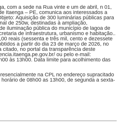
ga, com a sede na Rua vinte e um de abril, n 01,
de Itaenga – PE, comunica aos interessados a
bjeto: Aquisição de 300 luminárias públicas para
nal de 250w, destinadas à ampliação,
e iluminação pública do município de lagoa de
taria de infraestrutura, urbanismo e habitação..
00 reais (sessenta e três mil, cento e dezessete
obtidos a partir do dia 23 de março de 2026, no
 citado, no portal da transparência deste
encia.itaenga.pe.gov.br/ ou pelo e-mail:
h00 às 13h00. Data limite para acolhimento das
resencialmente na CPL no endereço supracitado
o horário de 08h00 as 13h00, de segunda a sexta-