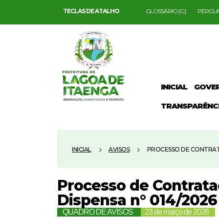
TECLAS DE ATALHO
GLOSSÁRIO [G]
PERGUN
INICIAL
GOVE
TRANSPARÊNC
INICIAL
AVISOS
PROCESSO DE CONTRATAÇ
Processo de Contrataç
Dispensa n° 014/2026
QUADRO DE AVISOS
23 de março de 2026