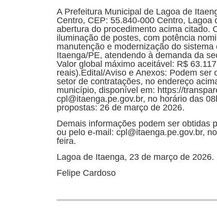
A Prefeitura Municipal de Lagoa de Itaen
Centro, CEP: 55.840-000 Centro, Lagoa 
abertura do procedimento acima citado. O
iluminação de postes, com potência nomi
manutenção e modernização do sistema d
Itaenga/PE, atendendo à demanda da secre
Valor global máximo aceitável: R$ 63.117,
reais).Edital/Aviso e Anexos: Podem ser 
setor de contratações, no endereço acima
município, disponível em: https://transpar
cpl@itaenga.pe.gov.br, no horário das 08
propostas: 26 de março de 2026.
Demais informações podem ser obtidas p
ou pelo e-mail: cpl@itaenga.pe.gov.br, n
feira.
Lagoa de Itaenga, 23 de março de 2026.
Felipe Cardoso