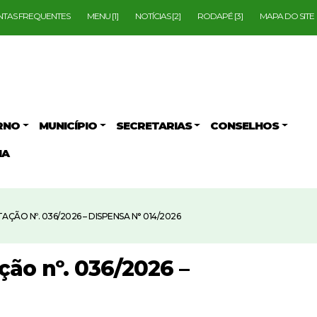
TAS FREQUENTES
MENU [1]
NOTÍCIAS [2]
RODAPÉ [3]
MAPA DO SITE
RNO
MUNICÍPIO
SECRETARIAS
CONSELHOS
IA
ÃO Nº. 036/2026 – DISPENSA N° 014/2026
ão nº. 036/2026 –