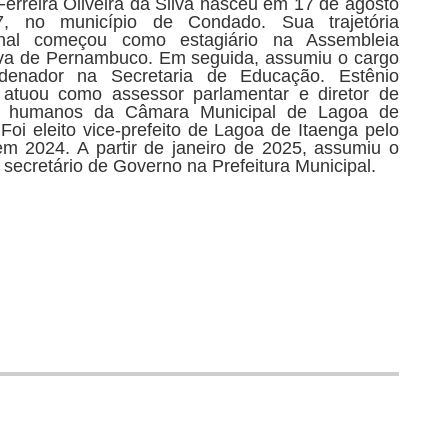
Ferreira Oliveira da Silva nasceu em 17 de agosto
, no município de Condado. Sua trajetória
ional começou como estagiário na Assembleia
iva de Pernambuco. Em seguida, assumiu o cargo
denador na Secretaria de Educação. Estênio
atuou como assessor parlamentar e diretor de
s humanos da Câmara Municipal de Lagoa de
 Foi eleito vice-prefeito de Lagoa de Itaenga pelo
m 2024. A partir de janeiro de 2025, assumiu o
 secretário de Governo na Prefeitura Municipal.