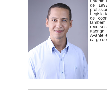
Estênio 
de 1997
profiss
Legislat
de coor
também 
recurso
Itaenga.
Avante e
cargo de