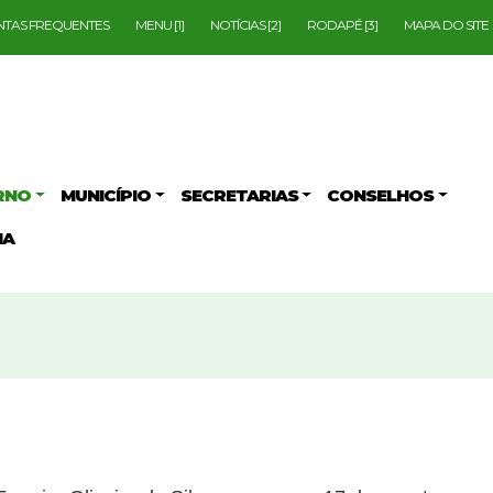
TAS FREQUENTES
MENU [1]
NOTÍCIAS [2]
RODAPÉ [3]
MAPA DO SITE
RNO
MUNICÍPIO
SECRETARIAS
CONSELHOS
IA