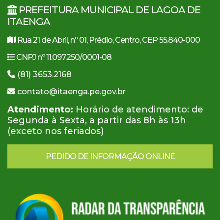
PREFEITURA MUNICIPAL DE LAGOA DE
ITAENGA
Rua 21 de Abril, nº 01, Prédio, Centro, CEP 55.840-000
CNPJ nº 11.097.250/0001-08
(81) 3653.2168
contato@itaenga.pe.gov.br
Atendimento:
Horário de atendimento: de
Segunda à Sexta, a partir das 8h às 13h
(exceto nos feriados)
PEDIDO DE INFORMAÇÃO ONLINE