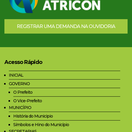
REGISTRAR UMA DEMANDA NA OUVIDORIA
Acesso Rápido
INICIAL
GOVERNO
O Prefeito
O Vice-Prefeito
MUNICÍPIO
História do Municipio
Símbolos e Hino do Município
SECRETARIAS