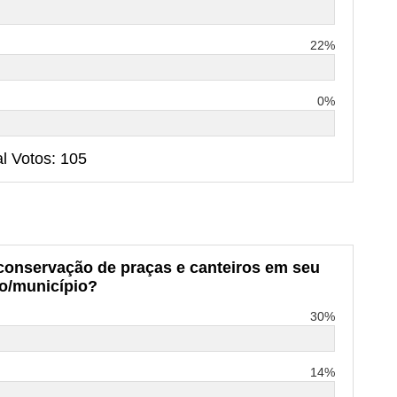
22%
0%
al Votos: 105
 conservação de praças e canteiros em seu
ro/município?
30%
14%