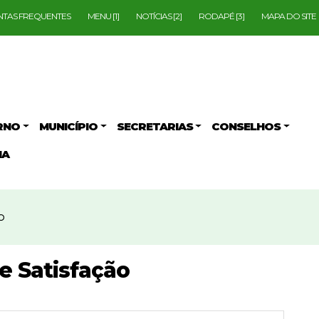
TAS FREQUENTES
MENU [1]
NOTÍCIAS [2]
RODAPÉ [3]
MAPA DO SITE
RNO
MUNICÍPIO
SECRETARIAS
CONSELHOS
IA
O
e Satisfação