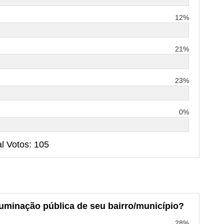
12%
21%
23%
0%
al Votos: 105
luminação pública de seu bairro/município?
28%