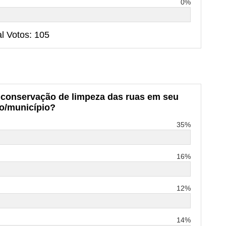
0%
al Votos: 105
e conservação de limpeza das ruas em seu
ro/município?
35%
16%
12%
14%