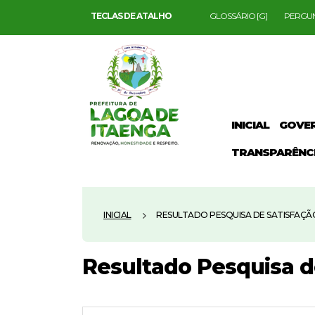
TECLAS DE ATALHO
GLOSSÁRIO [G]
PERGUN
INICIAL
GOVE
TRANSPARÊNC
INICIAL
RESULTADO PESQUISA DE SATISFAÇÃ
Resultado Pesquisa d