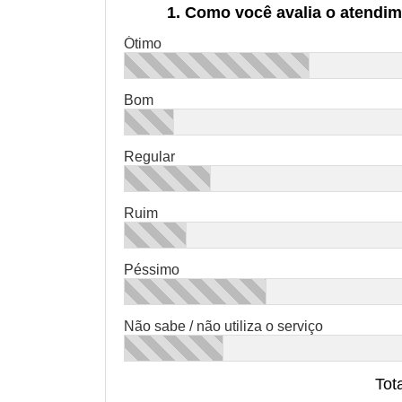
1. Como você avalia o atendim
Ótimo
Bom
Regular
Ruim
Péssimo
Não sabe / não utiliza o serviço
Tot